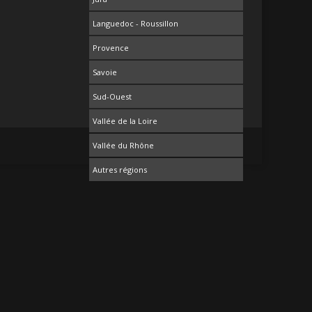
Languedoc - Roussillon
Provence
Savoie
Sud-Ouest
Vallée de la Loire
Vallée du Rhône
Autres régions