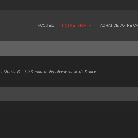
ACCUEIL
NOTRE TARIF
ACHAT DE VOTRE C
Morris JD = Jeb Dunnuck - Rvf : Revue du vin de France