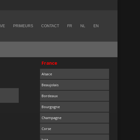
AVE
PRIMEURS
CONTACT
FR
NL
EN
France
Alsace
Beaujolais
Bordeaux
Bourgogne
Champagne
Corse
Jura